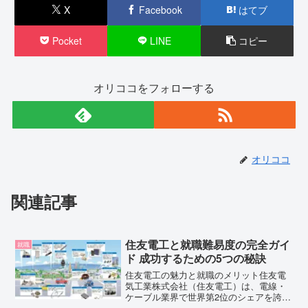
X
Facebook
はてブ
Pocket
LINE
コピー
オリココをフォローする
オリココ
関連記事
住友電工と就職難易度の完全ガイ
就職
ド 成功するための5つの秘訣
住友電工の魅力と就職のメリット住友電
気工業株式会社（住友電工）は、電線・
ケーブル業界で世界第2位のシェアを誇る
大手メーカーです（第1位はイタリアのプ