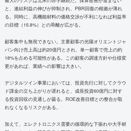
最大のリスクは北米の赤字継続だ。採算改善が進まない
と、連結利益の伸びが抑制され、PBR回復の根拠が薄れ
る。同時に、高機能材料の価格交渉が不利になれば利益率
の目標（15.8%）との乖離が広がる。
顧客集中も無視できない。主要顧客の光陽オリエントジャ
パン向け売上高は約20億円とされ、単一顧客で売上の約
18%を占める可能性がある。この顧客の調達方針や仕様変
更があれば、業績への影響は大きい。
デジタルツイン事業においては、投資先行に対してクラウ
ド課金の立ち上がりが遅れると、成長投資60億円に対す
る投資回収の見通しが曇る。ROE改善目標との整合が取
れなくなるリスクがある。
加えて、エレクトロニクス需要の循環的な下振れや大手材