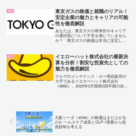
ます。今回は、給湯器メーカー大手 ノー
リツ株式会社（5943） の株価が本当に
東京ガスの株価と就職のリアル！
就職
「割安」なのかを、...
安定企業の魅力とキャリアの可能
性を徹底解説
あなたは、東京ガスの将来性やキャリア
の選択肢について不安を感じていません
か？「東京ガスの株価は本当に安定して
いるのか？」「今後の成長戦略は？」
「就職するにはどんな準備が必要か？」
といった疑問を持っている方も多いでし
イエローハット株式会社の最新決
株式
ょう。このまま情報を知らず...
算を分析！割安な投資先としての
魅力を徹底解説
クルマのメンテナンス・カー用品販売の
大手であるイエローハット株式会社
（9882）。2025年3月期第3四半期の決算
が発表され、業績は堅調に推移していま
す。この記事では、最新の決算を詳しく
見て、イエローハット株式会社の株価が
本当にお得なのかを...
大阪ソーダ（4046）の株価はまだ上がる
のか ヘルスケア成長とGLP-1需要から投
資妙味を考える