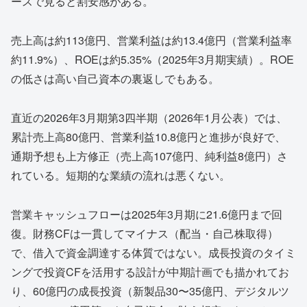
ースで見ると割安感がある。
売上高は約113億円、営業利益は約13.4億円（営業利益率
約11.9%）、ROEは約5.35%（2025年3月期実績）。ROE
の低さは高い自己資本の裏返しでもある。
直近の2026年3月期第3四半期（2026年1月公表）では、
累計売上高80億円、営業利益10.8億円と進捗が良好で、
通期予想も上方修正（売上高107億円、純利益8億円）さ
れている。短期的な業績の流れは悪くない。
営業キャッシュフローは2025年3月期に21.6億円まで回
復。財務CFは一貫してマイナス（配当・自己株取得）
で、借入で資金調達する体質ではない。成長投資のタイミ
ングで投資CFを活用する設計が中期計画でも描かれてお
り、60億円の成長投資（新製品30〜35億円、デジタルツ