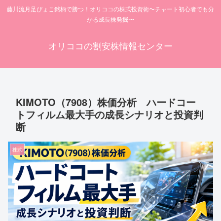
藤川流月足ぴょこ銘柄で勝つ！オリココの株式投資術〜チャート初心者でも分
かる成長株発掘〜
オリココの割安株情報センター
KIMOTO（7908）株価分析 ハードコー
トフィルム最大手の成長シナリオと投資判
断
株式