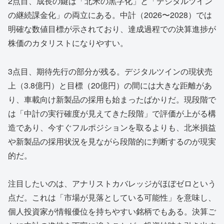
2点目、成長の鍵は「北米の黒字化」と「デジタルツイン
の継続課金化」の両立にある。中計（2026〜2028）では
明確な数値目標が示されており、達成過程での決算進捗が
株価のカタリストになりやすい。
3点目、期待先行の部分が残る。デジタルツインの現状売
上（3.8億円）と目標（20億円）の間には大きな距離があ
り、車載向け新製品の採用も始まったばかりだ。現段階で
は「中計の実行確度が見えてきた段階」で評価が上がる構
造であり、今すぐフルポジションを取るよりも、北米損益
や新製品の採用状況を見ながら段階的に判断するのが現実
的だ。
注目したいのは、アナリストカバレッジがほぼゼロという
点だ。これは「市場が見落としている可能性」を意味し、
個人投資家が情報優位を持ちやすい銘柄でもある。決算ご