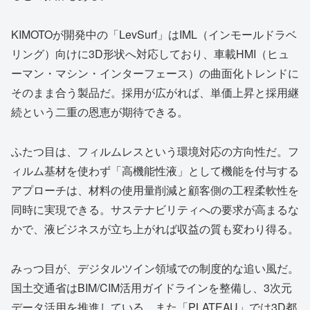
KIMOTOが開発中の「LevSurf」はIML（インモールドラベ
リング）向けに3D形状へ対応しており、車載HMI（ヒュ
ーマン・マシン・インターフェース）の曲面化トレンドに
そのまま合う製品だ。採用が広がれば、単価上昇と採用継
続という二重の恩恵が期待できる。
ふたつ目は、フィルムレスという環境対応の方向性だ。フ
ィルム基材を使わず「高機能性液」として機能を付与する
アプローチは、材料の使用量削減と顧客側の工程柔軟性を
同時に実現できる。サステナビリティへの要求が高まるな
かで、液ビジネスが立ち上がれば収益の質も変わり得る。
みっつ目が、デジタルツイン領域での制度的な追い風だ。
国土交通省はBIM/CIM活用ガイドラインを整備し、3次元
データ活用を推進している。また「PLATEAU」では3D都