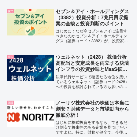
リズミアン・グループ）。自動車部品や
通信インフラ製品など幅広い分野で事業
セブン＆アイ・ホールディングス
株式
を展開し、国内外から...
（3382）投資分析：7兆円買収提
案の全貌と投資判断のポイント
はじめに：なぜ今セブン＆アイに注目す
べきなのかセブン＆アイ・ホールディン
グス（証券コード：3382）が、投資家か
ら熱い視線を浴びています。その理由
は、カナダのコンビニ大手「クシュター
ル」から受けた総額約7兆円という巨額の
ウェルネット（2428） 株価分析
株式
買収提案です。この買...
高配当と安定成長を両立する決済
インフラの投資妙味とMaaS拡大
で中期成長が加速する理由
決済代行サービスで確固たる地位を築い
ているウェルネット（証券コード:2428）
への投資を検討されている方も多いので
はないでしょうか。この記事では、ウェ
ルネットの事業内容から最新の財務状
況、株価動向、そして今後の成長戦略ま
ノーリツ株式会社の株価は本当に
就職
で、投資判断に必要な...
割安？財務データと市場動向から
徹底分析！
はじめに株式投資をするなら、できるだ
け割安で将来性のある企業を見つけたい
ですよね。特に、財務が健全で、今後の
成長が期待できる企業には注目が集まり