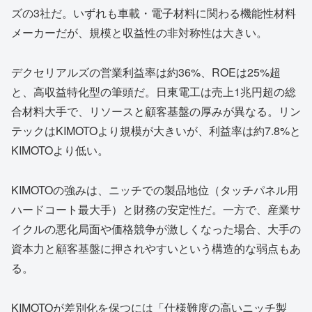
ズの3社だ。いずれも車載・電子材料に関わる機能性材料
メーカーだが、規模と収益性の非対称性は大きい。
デクセリアルズの営業利益率は約36%、ROEは25%超
と、高収益特化型の筆頭だ。日東電工は売上1兆円超の総
合材料大手で、リソースと顧客基盤の厚みが異なる。リン
テックはKIMOTOより規模が大きいが、利益率は約7.8%と
KIMOTOより低い。
KIMOTOの強みは、ニッチでの製品地位（タッチパネル用
ハードコート最大手）と財務の安定性だ。一方で、産業サ
イクルの悪化局面や価格競争が激しくなった場合、大手の
資本力と顧客基盤に押されやすいという構造的な弱点もあ
る。
KIMOTOが差別化を保つには「仕様難度の高いニッチ製