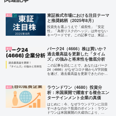
東証株式市場における注目テーマ
株式
と推奨銘柄（2025年8月）
投資先を選ぶうえで「成長性」「安定
性」「為替リスクのヘッジ」は外せない
キーワードです。この記事では、東証で
注目されている7つの企業に焦点を当て、
どうやって投資先を組み合わせれば安定
したリターンを狙えるのかを、実践的に
パーク24（4666）株は買いか？
株式
ご紹介します。成長期待の...
過去最高益を更新した「タイム
ズ」の強みと将来性を徹底分析
この記事を読むことで、あなたはパーク
24（4666）がなぜコロナ禍からV字回復
を遂げ、過去最高益を更新できたのか、
そして今後の株価上昇の可能性につい
て、深い洞察を得ることができます。駐
車場とカーシェアの二刀流でモビリティ
ラウンドワン（4680）投資分
株式
市場を牽引する同社の...
析：米国展開で躍進する複合エン
ターテインメント企業の真価
はじめに：今、なぜラウンドワンに注目
すべきなのか？投資のポイント：ラウン
ドワンは米国展開の大成功により、