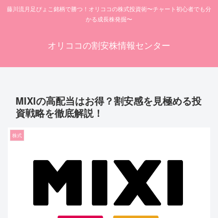
藤川流月足ぴょこ銘柄で勝つ！オリココの株式投資術〜チャート初心者でも分
かる成長株発掘〜
オリココの割安株情報センター
MIXIの高配当はお得？割安感を見極める投
資戦略を徹底解説！
株式