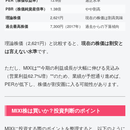
13.6倍
適正水準
PER（株価収益率）
1.38倍
やや割高
PBR（株価純資産倍率）
2,621円
現在の株価は割高気味
理論株価
7,300円（2017年）
過去からの下落傾向
過去最高株価
理論株価（2,621円）と比較すると、
現在の株価は割安と
は言えない水準
です。
ただし、MIXIは**今期の利益成長が大幅に伸びる見込み
（営業利益62.7%増）**のため、業績が予想通り進めば、
PERが低下し、株価が割安圏に入る可能性があります。
MIXI株は買いか？投資判断のポイント
MIXIに投資する際のポイントを整理すると、以下のように